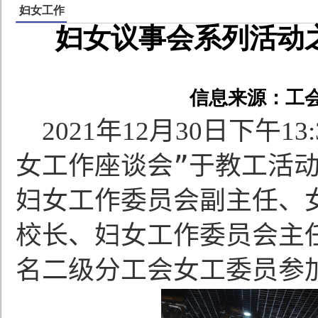
妇女工作
妇女议事会系列活动
信息来源：工
年
月
日下午
2021
12
30
13:
女工作座谈会”于教工活
妇女工作委员会副主任、
校长、妇女工作委员会主
名二级分工会女工委员
参