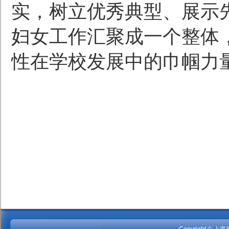
实，树立优秀典型、展示
妇女工作汇聚成一个整体
性在学校发展中的巾帼力