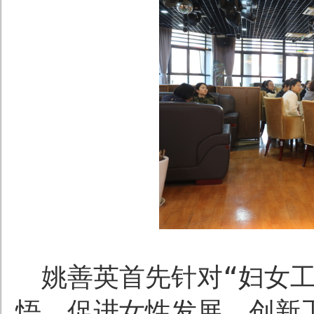
姚善英首先针对“妇女
悟、促进女性发展、创新