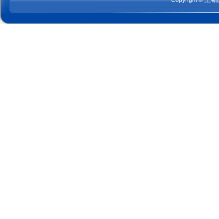
Copyright © 