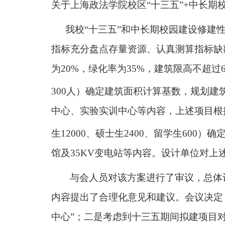
关于上海政法学院校区
“
十三五
”+
中长期
我校“十三五”和中长期校园建设修建
指标充分盘点存量资源、认真测算指标缺
为
20%
，绿化率为
35%
，建筑限高不超过
300
人）确定建筑面积计算基数，规划建
中心、实验实训中心等内容，上述项目根
生
12000
、硕士生
2400
、留学生
600
）确
馆及
35KV
变电站等内容。设计单位对上
与会人员对该方案进行了审议，总体
内容提出了合理化意见和建议。会议决定
中心
”
；二是考虑到十三五期间拟建项目