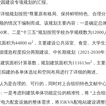
校园建设专项规划的汇报。
性详细规划按照“尊重原有格局、保持鲜明特色、合理
额的情况下编制而成。该规划主要内容：一是确定总
60
米。二是“十三五”规划按照学校办学规模数为
12000
2
筑面积为
44800
m
，主要建设公共浴室、食堂、大学生
据缓急程度拟分两期建设。中长期规划（
2021-2030
年
2
定建筑面积计算基数，规划建筑面积为
111613m
，主要
述拟建的各单体选址和空间布局进行了详细的阐述。
认为是合理的、可行的，同时对上合组织特色文献中
：一是考虑到建筑单体功能定位的精准性，将 “上合组
对电力配套设施的整体需求，将
35KVA
配电站建设调整