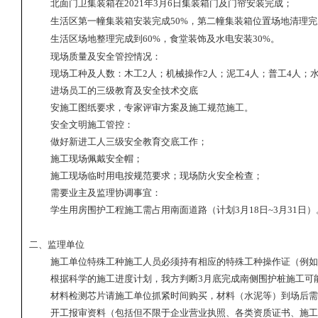
北面门卫集装箱在
2
021
年
3
月
6
日集装箱门及门帘安装完成；
生活区第一幢集装箱安装完成
5
0
%
，第二幢集装箱位置场地清理完
生活区场地整理完成到
6
0
%
，食堂装饰及水电安装
3
0
%
。
现场质量及安全管控情况：
现场工种及人数：木工
2
人；机械操作
2
人；泥工
4
人；普工
4
人；
进场员工的三级教育及安全技术交底
安施工图纸要求，专家评审方案及施工规范施工。
安全文明施工管控：
做好新进工人三级安全教育交底工作；
施工现场佩戴安全帽；
施工现场临时用电按规范要求；现场防火安全检查；
需要业主及监理协调事宜：
学生用房围护工程施工需占用南面道路（计划
3
月
1
8
日
~
3
月
3
1
日）
二、监理单位
施工单位特殊工种施工人员必须持有相应的特殊工种操作证（例如
根据科学的施工进度计划，我方判断
3
月底完成南侧围护桩施工可
材料检测芯片请施工单位抓紧时间购买，材料（水泥等）到场后需
开工报审资料（包括但不限于企业营业执照、各类资质证书、施工