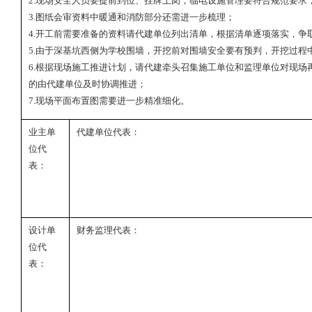
2.
现场安全人员要提前到位、挂牌上岗，临电设施管理要符合规范要求
3.
图纸会审资料中暖通和消防部分还需进一步梳理；
4.
开工前需要准备的资料请代建单位列出清单，根据清单逐项落实，争
5.
由于深基坑西侧为学校围墙，开挖前对围墙安全要有预判，开挖过程
6.
根据现场施工推进计划，请代建牵头召集施工单位和监理单位对现场
的由代建单位及时协调推进；
7.
现场平面布置图需要进一步精准细化。
业主单
代建单位代表：
位代
表：
设计单
财务监理代表：
位代
表：