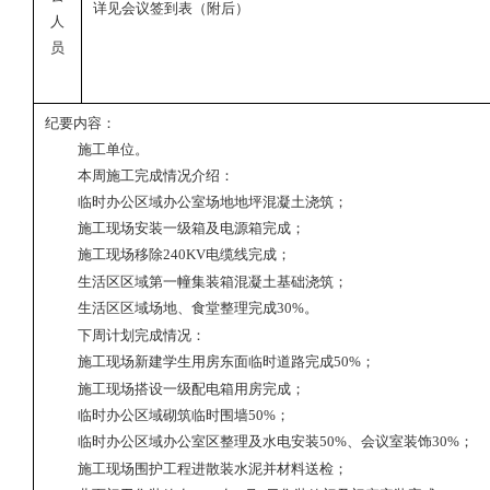
详见会议签到表（附后）
人
员
纪要内容：
施工单位。
本周施工完成情况介绍：
临时办公区域办公室场地地坪混凝土浇筑；
施工现场安装一级箱及电源箱完成；
施工现场移除
2
40KV
电缆线完成；
生活区区域第一幢集装箱混凝土基础浇筑；
生活区区域场地、食堂整理完成
3
0
%
。
下周计划完成情况：
施工现场新建学生用房东面临时道路完成
5
0
%
；
施工现场搭设一级配电箱用房完成；
临时办公区域砌筑临时围墙
50%
；
临时办公区域办公室区整理及水电安装
5
0
%
、会议室装饰
3
0
%
；
施工现场围护工程进散装水泥并材料送检；