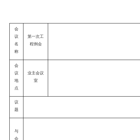
会
议
第一次工
名
程例会
称
会
议
业主会议
地
室
点
议
题
与
会