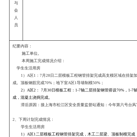
与
会
人
员
纪要内容：
施工单位。
本周施工完成情况介绍：
学生生活用房
1
）
A
区
1
：
7
月
28
日二层模板工程钢管排架完成高支模区域在排架
成。顶板钢筋完成
70%
；地下室
A
区
1
导墙制模
50%
；
2
）
A
区
2
：
7
月
30
日模板工程：
1-7
轴二层排架钢管搭设
70%
，
1-7
成，混凝土浇捣完成。
滞后原因：接上海市松江区安全质量监督站通知：今年第六号台风“
2
、下周计划完成情况：
学生生活用房
1
）
A
区
1
二层模板工程钢管排架完成，木工二层梁、顶板制模完成