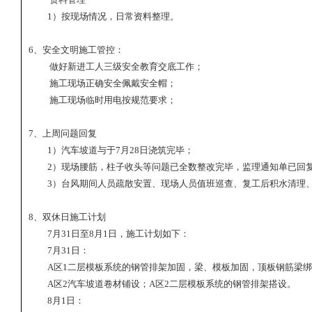
1
）按现场情况，日常资料整理。
6
、安全文明施工管控：
做好新进工人三级安全教育交底工作；
施工现场正确安全佩戴安全帽；
施工现场临时用电按规范要求；
7
、上周问题回复
1
）汽车坡道与于
7
月
28
日浇筑完毕；
2
）现场腰筋，柱子收头等问题已全数整改完毕，监理通知单已回
3
）台风期间人员疏散安置、现场人员值班巡查、复工后积水清理
8
、双休日施工计划
7
月
31
日至
8
月
1
日，施工计划如下：
7
月
31
日：
A
区
1
二层模板系统的钢管排架加固，梁、模板加固，顶板钢筋梁绑
A
区
2
汽车坡道卷材铺设；
A
区
2
二层模板系统的钢管排架搭设。
8
月
1
日：