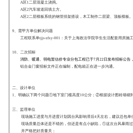
A
区
1
二层混凝土浇捣。
A
区
2
汽车坡道回填土方。
A
区
2
二层模板系统的钢管排架搭设，木工制作二层梁、顶板模板。
9
、需甲方单位解决问题
工程联系单
tjjs-zfxy-001
：关于上海政法学院学生生活配套用房施
10
、二次招标
消防、暖通、弱电暂估价专业分包工程已于
7
月
22
日发布招标公告
铝合金门窗招标文件正在编制，配电箱正在进一步沟通。
二、设计单位
1
、明确以下两个问题①地下室门槛高度
1
0
公分；②根据设计图砖墙砌
三、监理单位
现场施工进度与月进度计划因台风影响滞后
4
天左右，建议总包单
现场质量总体还是不错的，但还是有点小缺陷，①这次台风暴雨过
并严格把好质量关；