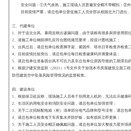
安全问题：①天气炎热，施工现场人员普遍安全帽不带帽扣；②外
目前疫情严重，请总包单位督促施工人员全部从校园北大门进出，
三、代建单位
1
、对于这次台风、暴雨反映出渗漏问题，由于该栋有很多厨房使用部
2
、请施工单位钢筋绑扎应符合图纸规范要求，按设计图纸施工；
3
、台风过后，请总包单位检查脚手架、紧固件、塔吊日常检查并检查
4
、目前疫情比较突出，请总包单位每日检查健康码并测量体温；
5
、请总包单位准备因台风不可抗力及非总包单位原因导致的工期滞后
6
、根据沪建安质监联（
2
021
）
1
号文件关于加强本市房屋建筑立面工程
防范建筑空中坠落风险管理情况的监督检查。
四、建设单位
1
、根据保卫处反映，现场施工人员有个别用老人机的，无法出示健康
2
、生活区的用电安全和消防安全问题，请总包单位加强管理；
3
、关于二次招标配电箱（柜）清单部分电气品牌和型号没有，请总包
4
、请总包单位检查地下车库集水井防护板，如有损坏立即更换；
5
、关于施工人员安全帽正确佩戴问题，请总包单位加大整改力度并强