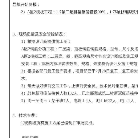
导墙开始制模；
2
）
A
区
2
模板工程：
1-7
轴二层排架钢管搭设
90%
，
1-7
轴柱钢筋绑
3
、现场质量及安全管控情况：
1
）根据设计院提供施工图：
A
区
2
钢筋分项工程：二层梁、顶板钢筋钢筋规格、型号、尺寸及
A
区
2
模板工程：二层梁、板，标高规格尺寸符合设计图纸及施工
安装工程：顶板内预埋管线数量、规格、焊接符合设计及施工规范
2
）根据各部门复工复产要求，项目部已于
7
月
28
日复工，复工前对
求。
3
）每天做好班前交底工作，上班前安全员、技术员对钢筋班、架
4
）总包新冠疫苗接种人数
132
人，已全部完成第二针新冠疫苗接种
5
）周一至周五：架子班
7
人、电焊工
4
人、泥工班
22
人、电工
1
人
4
、技术管理：
1)
现阶段所有施工方案已编制并审批完成。
资料管理