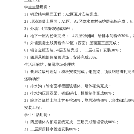
学生生活用房：
1
）钢梁结构屋面工程：
A2
区瓦片安装完成。
2
）现浇混凝土屋面：
A1
区、
A2
区防水卷材保护层浇捣完成，瓦
3
）外墙
1-4
层粉饰完成
80%
；
4
）地下一层内粉饰完成；
1-4
四层强弱间、给排水间粉饰
30%
，
5
）外墙混凝土线脚粉饰
A2
区（西面）屋面至三层完成；
6
）铝合金框安装
3-4
层安装完成，（
1
层
-2
层）安装
30%
；
7
）四层悬挑部位吊顶进场，安装完成
30%
。
生活压缩站，餐厨垃圾处理站
1
）餐厨垃圾处理站：模板安装完成，钢筋梁、顶板钢筋绑扎完
运动场所
1
）排水沟（除南面半径圆弧墙体）墙体砌筑完成；
2
）排水沟压顶圈梁、钢筋绑扎，模板制作完成
80%
；
3
）跑道边缘挡土墙土方开挖
50%
，垫层浇捣
40%
，墙体砌筑
30
安装工程：
学生生活用房：
1
）四层墙体内预埋管线完成，三层完成预埋管线
80%
；
2
）二层厨房排水管道安装
80%
；