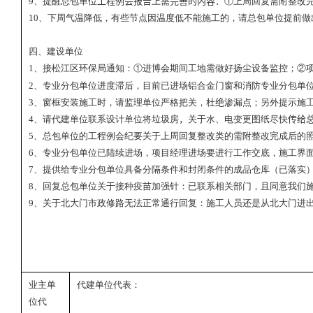
9
、提醒总包单位
工程例会报告
上
需完善的内容：
①上周回复需附整改
10
、下周气温降低，有些节点因温度低不能施工的，请总包单位提前做
四、建设单位
1
、接松江区环保局通知：①进博会期间工地需做好扬尘设备监控；②项
2
、专业分包单位进度滞后，目前已进场铝合金门窗和消防专业分包单
3
、窗框安装施工时，请监理单位严格把关，
杜绝
渗漏点；另外提示施
4
、请代建单位联系设计单位将垃圾房
，
关于水、电变更图纸尽快
传给
5
、总包单位的工程例会纪要关于上周回复整改类的需附整改完成后的
6
、专业分包单位已陆续进场，项目经理进场要进行工作交底，施工界
7
、提供给专业分包单位具备分隔条件和封闭条件的成品仓库（已落实
8
、回复总包单位关于接种疫苗加强针：已联系相关部门，且同意我们
9
、关于北大门市政修路无法正常通行回复：施工人员还是从北大门进
业主单
代建单位代表：
位代