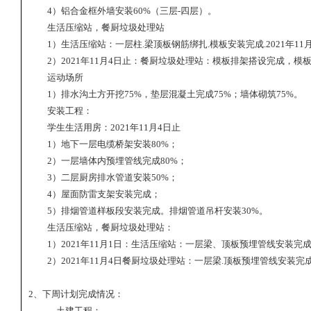
4
）铝合金框外墙安装
60%
（三层
-
四层）。
生活压缩站，餐厨垃圾处理站
1
）生活压缩站：一层柱
.
梁顶板钢筋绑扎
.
模板安装完成
.2021
年
11
2
）
2021
年
11
月
4
日止：餐厨垃圾处理站：模板排架搭设完成，模
运动场所
1
）排水沟土方开挖
75%
，垫层混凝土完成
75%
；墙体砌筑
75%
。
安装工程：
学生生活用房：
2021
年
11
月
4
日止
1
）地下一层电缆桥架安装
80%
；
2
）一层墙体内预埋管线完成
80%
；
3
）二层厨房排水管道安装
50%
；
4
）屋面防雷支架安装完成；
5
）排烟管道样板段安装完成。排烟管道吊杆安装
30%
。
生活压缩站，餐厨垃圾处理站：
1
）
2021
年
11
月
1
日：生活压缩站：一层梁、顶板预埋管线安装完
2
）
2021
年
11
月
4
日餐厨垃圾处理站：一层梁
.
顶板预埋管线安装完
2
、下周计划完成情况：
土建工程：