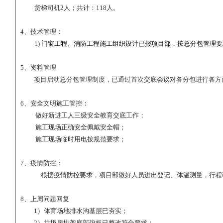
货梯司机
2
人；共计：
118
人。
4
、技术管理：
1)
门窗工程、消防工程施工组织设计已报项目部，按总分包管理要
5
、资料管理
项目启动总分包管理制度，已通过首次交底会议对各分包进行各方
6
、安全文明施工管控：
做好新进工人三级安全教育交底工作；
施工现场正确安全佩戴安全帽；
施工现场临时用电按规范要求；
7
、疫情防控：
根据疫情防控要求，项目部做好人员进出登记、体温测量，行程
8
、上周问题回复
1
）体育场地排水沟基层已夯实；
2
）垃圾房排架底部垫板已整改符合要求；