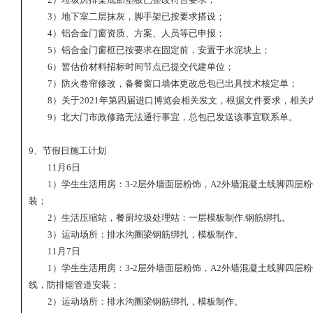
3
）地下室二层抹灰，脚手架已按要求搭设；
4
）铝合金门窗资质、方案、人员等已申报；
5
）铝合金门窗框已按要求在固定前，安置于水泥块上；
6
）暂估价材料招标时间节点已提交代建单位；
7
）防火卷帘修改，备餐窗口墙体更改总包已出具技术核定单；
8
）关于
2021
年第四届进口博览会相关发文，根据文件要求，相关
9
）北大门市政修路无法通行事宜，总包已发送该事宜联系单。
9
、节假日施工计划
11
月
6
日
1
）学生生活用房：
3-2
层外墙面层粉饰，
A2
外墙混凝土线脚四层粉
装；
2
）生活压缩站，餐厨垃圾处理站：一层模板制作
.
钢筋绑扎。
3
）运动场所：排水沟圈梁钢筋绑扎，模板制作。
11
月
7
日
1
）学生生活用房：
3-2
层外墙面层粉饰，
A2
外墙混凝土线脚四层粉
线，防排烟管道安装；
2
）运动场所：排水沟圈梁钢筋绑扎，模板制作。