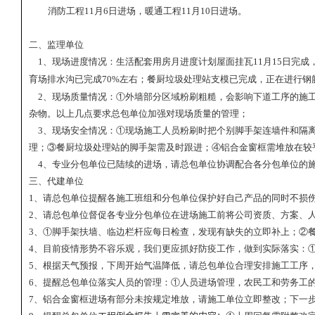
消防工程
11
月
6
日进场，暖通工程
11
月
10
日进场。
二、监理单位
1
、现场进度情况：生活配套用房月进度计划屋面挂瓦
11
月
1
5
日完成
育场排水沟已完成
7
0%
左右；餐厨垃圾处理站支模已完成，正在进行钢
2
、现场质量情况：①外墙部分区域粉刷粗糙，会影响下道工序的施
杂物。以上几点要求总包单位加强对现场质量的管理；
3
、现场安全情况：①现场施工人员粉刷时把个别脚手架连墙件和隔
理；③餐厨垃圾处理站的脚手架需及时跟进；④铝合金窗框需堆放在较
4
、专业分包单位已陆续的进场，请总包单位协调配合各分包单位的
三、代建单位
1
、请总包单位提醒各施工班组和分包单位保护好自己产品的同时不损
2
、请总包单位督促各专业分包单位在进场施工前将公司资质、方案、
3
、①脚手架扶墙、临边栏杆应每日检查，发现有缺失的立即补上；②
4
、目前疫情形势不容乐观，我们更应抓好防疫工作，做到实际落实：
5
、根据天气预报，下周开始气温降低，请总包单位合理安排施工工序
6
、提醒总包单位落实人员的管理：①人员进场管理，农民工和劳务工
7
、铝合金窗框进场有部分未按规定堆放，请施工单位立即整改；下一