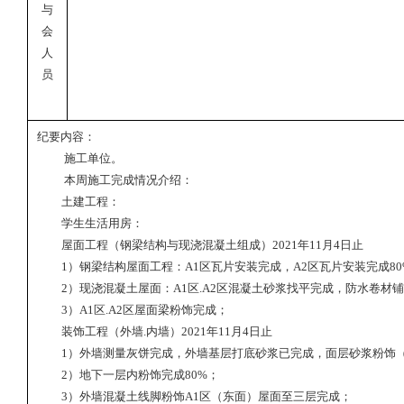
与
会
人
员
纪要内容：
施工单位。
本周施工完成情况介绍：
土建工程：
学生生活用房：
屋面工程（钢梁结构与现浇混凝土组成）
2021
年
11
月
4
日止
1
）钢梁结构屋面工程：
A1
区瓦片安装完成，
A2
区瓦片安装完成
8
2
）现浇混凝土屋面：
A1
区
.A2
区混凝土砂浆找平完成，防水卷材铺
3
）
A1
区
.A2
区屋面梁粉饰完成；
装饰工程（外墙
.
内墙）
2021
年
11
月
4
日止
1
）外墙测量灰饼完成，外墙基层打底砂浆已完成，面层砂浆粉饰
2
）地下一层内粉饰完成
80%
；
3
）外墙混凝土线脚粉饰
A1
区（东面）屋面至三层完成；