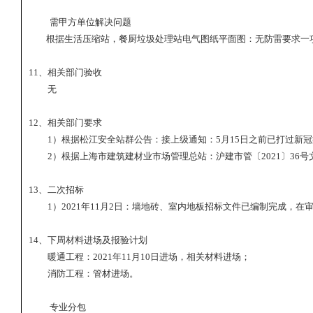
需甲方单位解决问题
根据生活压缩站，餐厨垃圾处理站电气图纸平面图：无防雷要求一
11
、相关部门验收
无
12
、相关部门要求
1
）根据松江安全站群公告：接上级通知：
5
月
15
日之前已打过新冠
2
）根据上海市建筑建材业市场管理总站：沪建市管〔
2021
〕
36
号
13
、二次招标
1
）
2021
年
11
月
2
日：墙地砖、室内地板招标文件已编制完成，在
14
、下周材料进场及报验计划
暖通工程：
2021
年
11
月
10
日进场，相关材料进场；
消防工程：管材进场。
专业分包