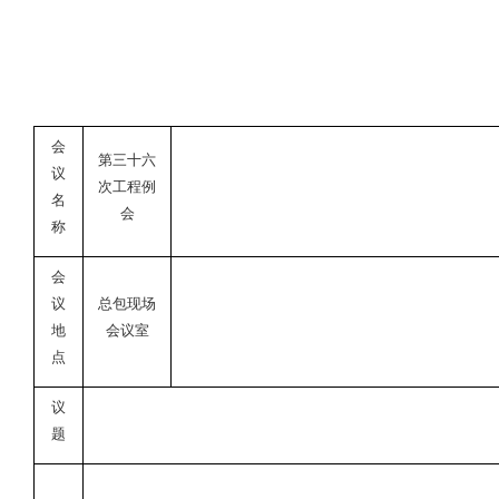
会
第三十六
议
次工程例
名
会
称
会
议
总包现场
地
会议室
点
议
题