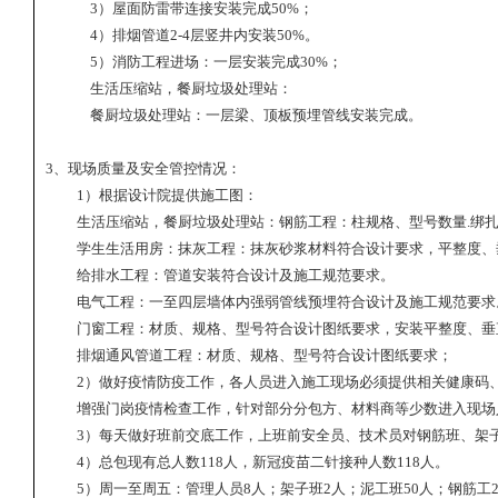
3
）屋面防雷带连接安装完成
50%
；
4
）排烟管道
2-4
层竖井内安装
50%
。
5
）消防工程进场：一层安装完成
30%
；
生活压缩站，餐厨垃圾处理站：
餐厨垃圾处理站：一层梁、顶板预埋管线安装完成。
3
、现场质量及安全管控情况：
1
）根据设计院提供施工图：
生活压缩站，餐厨垃圾处理站：钢筋工程：柱规格、型号数量
.
绑
学生生活用房：抹灰工程：抹灰砂浆材料符合设计要求，平整度、
给排水工程：管道安装符合设计及施工规范要求。
电气工程：一至四层墙体内强弱管线预埋符合设计及施工规范要求
门窗工程：材质、规格、型号符合设计图纸要求，安装平整度、垂
排烟通风管道工程：材质、规格、型号符合设计图纸要求；
2
）做好疫情防疫工作，各人员进入施工现场必须提供相关健康码
增强门岗疫情检查工作，针对部分分包方、材料商等少数进入现场
3
）每天做好班前交底工作，上班前安全员、技术员对钢筋班、架
4
）总包现有总人数
118
人，新冠疫苗二针接种人数
118
人。
5
）周一至周五：管理人员
8
人；架子班
2
人；泥工班
50
人；钢筋工