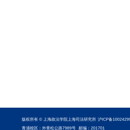
版权所有 © 上海政法学院上海司法研究所
沪ICP备1002429
青浦校区：外青松公路7989号
邮编：201701