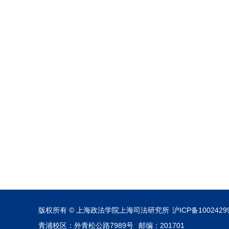
版权所有 © 上海政法学院上海司法研究所
沪ICP备1002429
青浦校区：外青松公路7989号
邮编：201701