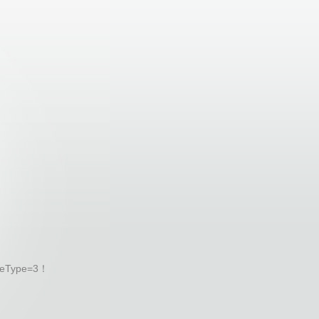
eType=3！