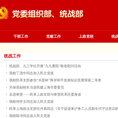
干部工作
党建工作
上政党校
统
统战工作
统战部、九三学社开展“九九重阳”敬老慰问活动
我校丁茂中同志加入民主党派
我校民革支部参加“水星杯”两岸和平发展知识竞赛荣获二等奖
关保英副校长当选民建上海市委委员
走进奉贤——民革上政支部与奉贤民革区委座谈
我校何怀玉同志加入民主党派
民革上海政法支部任丹凤同志《关于促进来沪务工人员新生代守法意识的建
我校陈冲同志加入民主党派