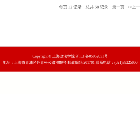
每页
12
记录
总共
68
记录
第一页
<<上
Copyright © 上海政法学院 沪ICP备05052051号
地址：上海市青浦区外青松公路7989号 邮政编码:201701
联系电话：(021)39225000