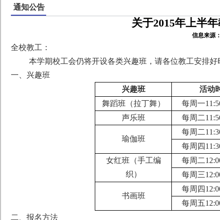
通知公告
关于2015年上半
信息来源
全校教工：
本学期校工会仍将
开设
各类兴趣班，请各位教工安排好
一、
兴趣班
兴趣班
活动
舞蹈班（拉丁舞）
每周一
11
:
5
声乐班
每周
二
11:
5
每周二
1
1
:
3
瑜伽班
每周四
1
1
:
3
女红班（手工编
每周
二
12:
织）
每周
三
12:
每周
四
12:
书画班
每周
五
12:
二、报名方法