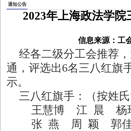
通知公告
2023年上海政法学
信息来源：工
经
各二级分工会推荐，
通，评选出
6
名三八红旗
示。
三八红旗手：（按姓氏
王慧博
江
晨
杨
张
燕
周
颖
郭佳