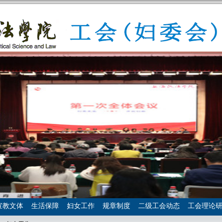
宣教文体
生活保障
妇女工作
规章制度
二级工会动态
工会理论