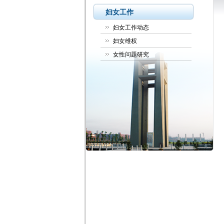
妇女工作
妇女工作动态
妇女维权
女性问题研究