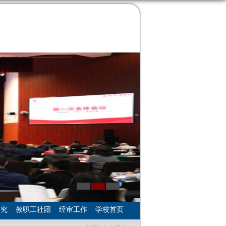
研究
教职工社团
经审工作
学校首页