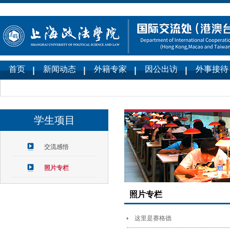
首页
新闻动态
外籍专家
因公出访
外事接待
学生项目
交流感悟
照片专栏
照片专栏
这里是赛格德