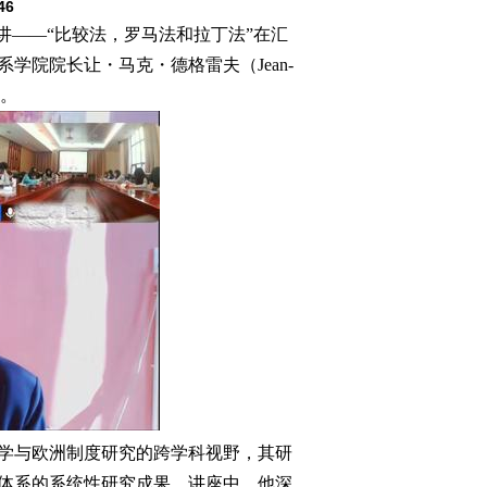
46
3讲——“比较法，罗马法和拉丁法”在汇
院院长让・马克・德格雷夫（Jean-
座。
学与欧洲制度研究的跨学科视野，其研
体系的系统性研究成果。讲座中，他深