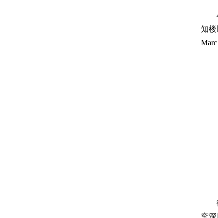
知楼
Ma
究深