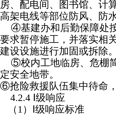
房、配电间、图书馆、计
高架电线等部位防风、防
④基建办和后勤保障处
要求暂停施工，并落实相
建设设施进行加固或拆除
⑤校内工地临房、危棚
定安全地带。
⑥
抢险救援队伍集中待命
4.2.4 Ⅰ级响应
（
1）Ⅰ级响应标准