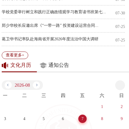
学校党委举行树立和践行正确政绩观学习教育读书班第七...
07-30
郑少华校长应邀出席《“一带一路” 投资建设运营合同...
07-25
葛卫华书记率队赴海南省开展2026年度法治中国大调研
07-25
文化月历
通知公告
2026
08
一
二
三
四
五
六
日
1
2
3
4
5
6
7
8
9