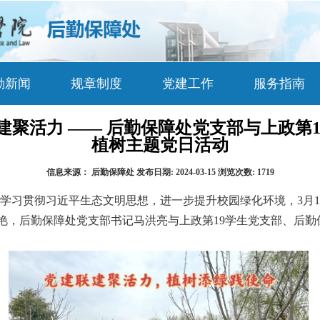
勤新闻
规章制度
党建工作
服务指南
共建聚活力 —— 后勤保障处党支部与上政第
植树主题党日活动
信息来源：
后勤保障处
发布日期:
2024-03-15
浏览次数:
1719
学习贯彻习近平生态文明思想，进一步提升校园绿化环境，
3
月
1
艳，后勤保障处党支部书记马洪亮与上政第
19
学生党支部、后勤