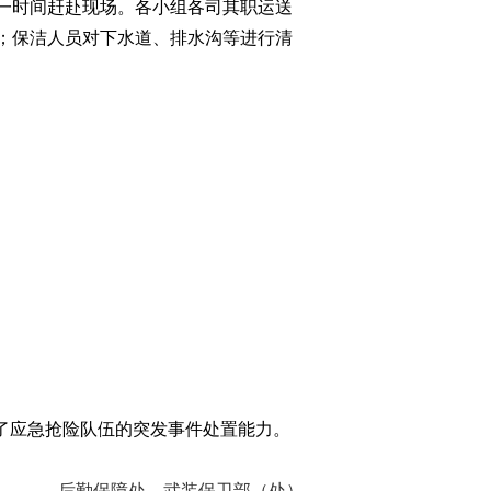
一时间赶赴现场。各小组各司其职运送
；保洁人员对下水道、排水沟等进行清
了应急抢险队伍的突发事件处置能力。
后勤保障处、武装保卫部（处）