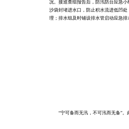
况。接巡查组报告后，防汛防台应急小
沙袋封堵进水口，防止积水流进低凹处
理；排水组及时铺设排水管启动应急排
“宁可备而无汛，不可汛而无备”