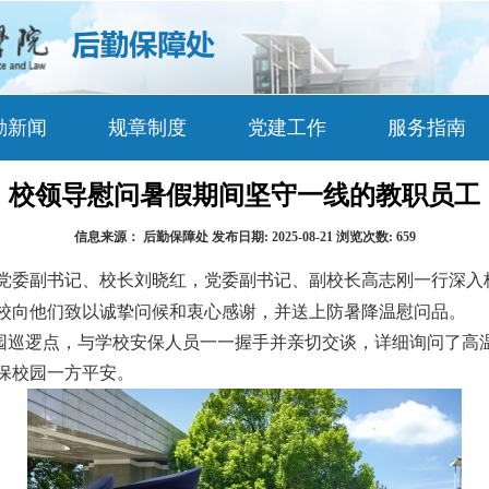
勤新闻
规章制度
党建工作
服务指南
校领导慰问暑假期间坚守一线的教职员工
信息来源：
后勤保障处
发布日期:
2025-08-21
浏览次数:
659
党委副书记、校长刘晓红，党委副书记、副校长高志刚一行深入
校向他们致以诚挚问候和衷心感谢，并送上防暑降温慰问品。
园巡逻点，与学校安保人员一一握手并亲切交谈，详细询问了高
保校园一方平安。