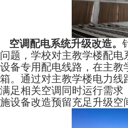
空调
配电系统升级
改造
。
问题，
学校对主教学楼配电
设备
专用配电线路
，
在
主教
箱。通过对主教学楼电力线
满足
相关
空调同时运行需求
施设备
改造
预留充足升级空