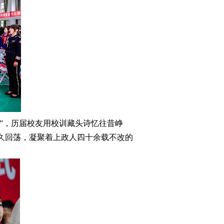
”，历届校友用校训藏头诗忆往昔峥
久回荡，凝聚着上政人四十余载不改的