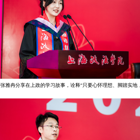
张雅冉分享在上政的学习故事，诠释“只要心怀理想、脚踏实地