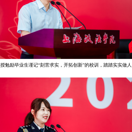
教授
勉励毕业生谨记“刻苦求实，开拓创新”的校训，踏踏实实做