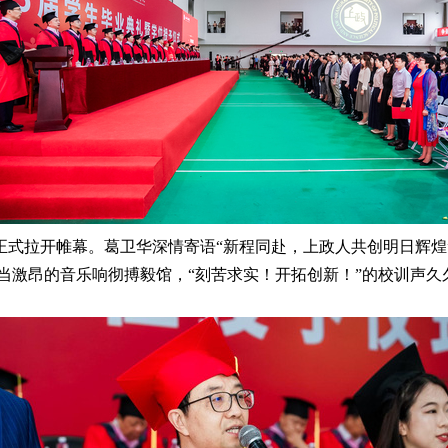
正式拉开帷幕。
葛卫华深情寄语
“新程同赴，上政人共创明日辉煌
当激昂的音乐响彻搏毅馆，“刻苦求实！开拓创新！”的校训声久