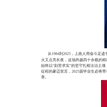
从1984到2025，上政人用奋
火又点亮长夜，这场跨越四十余载的精
始终以“刻苦求实”的坚守扎根法治土
征程的豪迈宣言，2025届毕业生必
章。