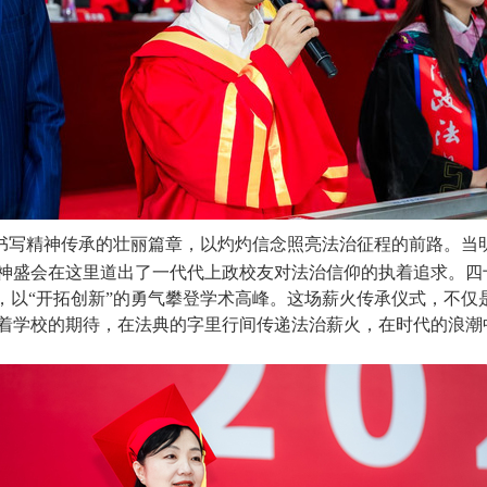
斗足迹书写精神传承的壮丽篇章，以灼灼信念照亮法治征程的前路。
神盛会在这里道出了一代代上政校友对法治信仰的执着追求。四
壤，以“开拓创新”的勇气攀登学术高峰。这场薪火传承仪式，不
将带着学校的期待，在法典的字里行间传递法治薪火，在时代的浪