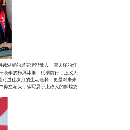
当明镜湖畔的晨雾渐渐散去，庸夫楼的灯
十余年的栉风沐雨、砥砺前行，上政人
仅是对过往岁月的生动诠释，更是对未来
潮中勇立潮头，续写属于上政人的辉煌篇