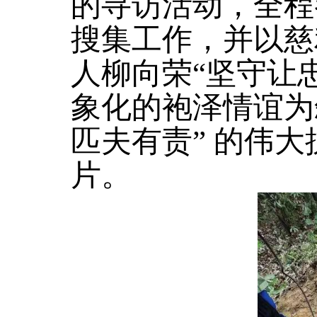
的寻访活动，全程
搜集工作，并以慈
人柳向荣“坚守让
象化的袍泽情谊为
匹夫有责” 的伟
片。