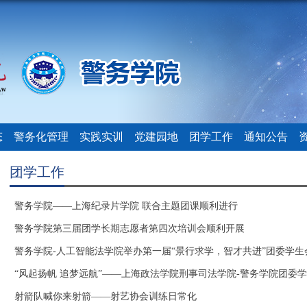
态
警务化管理
实践实训
党建园地
团学工作
通知公告
团学工作
警务学院——上海纪录片学院 联合主题团课顺利进行
警务学院第三届团学长期志愿者第四次培训会顺利开展
警务学院-人工智能法学院举办第一届“景行求学，智才共进”团委学生会
“风起扬帆 追梦远航”——上海政法学院刑事司法学院-警务学院团委学生
射箭队喊你来射箭——射艺协会训练日常化