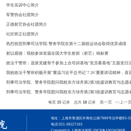
学生实训中心简介
军警协会社团简介
正德射艺协会社团简介
社区矫正社团简介
热烈祝贺刑事司法学院-警务学院在第十二届校运动会取得优异成绩
射以观德：我校参加首届全国大学生射箭（射艺）锦标赛
政法干警班：选派党建骨干参加上合培训基地“党员看基地”主题党日
我校政法干警班积极开展“重温习近平总书记‘7.26’重要讲话精神，喜迎
刑事司法学院、警务学院慰问我校东方绿舟第2第3批援训教官与志愿
刑事司法学院、警务学院慰问我校东方绿舟第2第3批援训教官与志愿
每页
15
记录
总共
18
记录
第一页
<<上一
地址：上海市青浦区外青松公路7989号法学楼B3-3
电话:021-39227163
Copyright © 上海政法学院 沪ICP备10024299号