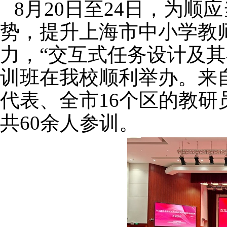
8
月
20
日至
24
日，
为顺应
势，提升上海市中小学教
力，
“交互式任务设计及
训班在我校顺利举办。来
代表、全市
16
个区的教研
共
60
余人参训。