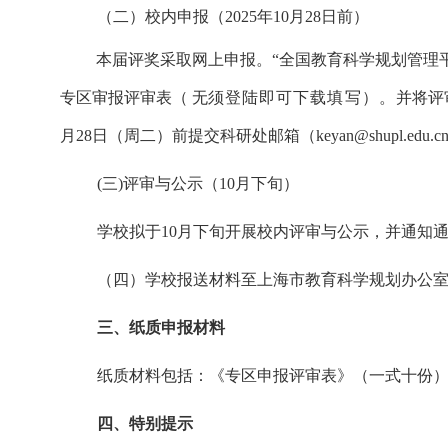
（二）
校内申报（2025年10月28日前）
本届评奖采取网上申报。“全国教育科学规划管理
专区审报评审表
（
无
须登陆即可下载填写
）。
并将评
月
28
日（周二）前提交科研处邮箱（
keyan@shupl.edu.c
(三)评审与公示（1
0
月下旬）
学校拟于1
0
月下旬开展校内评审与公示，并
通知
（四）
学校
报送
材料至
上海市教育科学规划办公
三
、
纸质
申报
材料
纸质材料包括：《
专区
申报评审表》
（
一式十份
）
四、特别提示