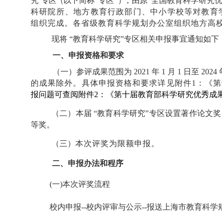
究”专
区（以
下简称“专区”
），
由原“全国教育科学研究优
科研院所、地方教
育行政部门、中小学校等对教育
组织完成。各省级教育科
学规划办公室组织地方高
现将
“
教育科学研究”专区相关
申报
事宜通知如下
一、
申报资格和要求
（
一
）
参评成果范围为
2021
年
1
月
1 日
至
2024
的成果除外。具体申报资格和要求详见
附件1：
《第
报问题
可查阅附
件2：
《
第十届教育部科学研究优秀成果
（
二
）
本届
“教育科学研究”专区设置著作论文
等奖。
（
三
）
本次评奖为限额申报。
二、
申报办法和程序
(一)
本次评奖流程
校内申报--校内评审与公示--报送上海市教育科学