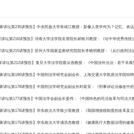
 名家讲坛第235讲预告】中央民族大学朱靖江教授：影像人类学何为？记忆、表
名家讲坛第216讲预告】河南大学法学院名誉院长郝铁川教授：《论中华优秀传
名家讲坛第215讲预告】苏州大学国家监察研究院院长李晓明教授：《从行政刑
名家讲坛第212讲预告】复旦大学法学院蔡从燕教授：《中国涉外法治：若干非典
 名家讲坛第180讲预告】中国刑法学研究会副会长、上海交通大学凯原法学院
 名家讲坛第178讲预告】中国刑法学研究会副会长时延安：《刑事诉讼法修改中
名家讲坛第177讲预告】中国法学会副会长姜伟：《中国特色的司法改革与司法大
 名家讲坛第176讲预告】华东政法大学陈少英教授：《我国增值税制度的改革及
 名家讲坛第175讲预告】华东政法大学满洪杰教授：《健康医疗大数据治理的健