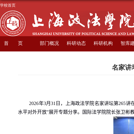
学校首页
首页
部门概况
科研动态
科研机构
智库
名家讲
2026
年
3
月
31
日，上海政法学院名家讲坛第
265
讲
水平对外开放”展开专题分享。国际法学院院长张卫彬