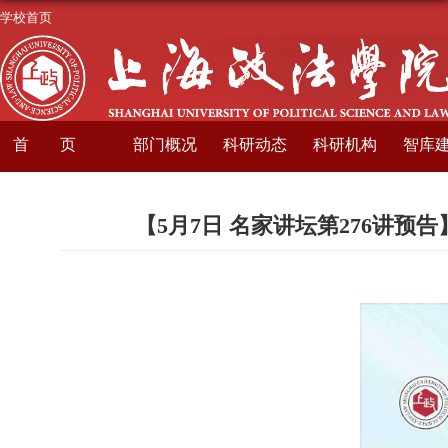
学校首页
首页
部门概况
科研动态
科研机构
智库
【5月7日 名家讲坛第276讲