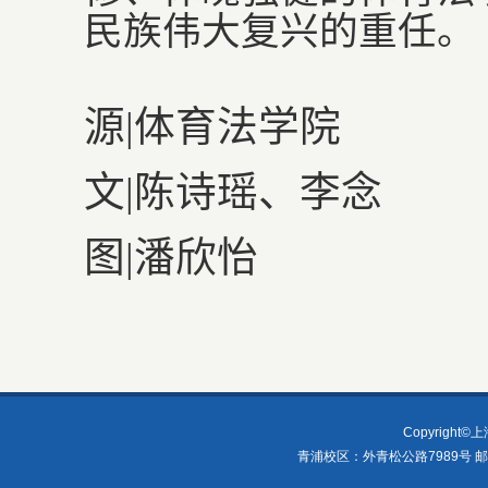
民族伟大复兴的重任。
源
|
体育法学院
文
|
陈诗瑶、李念
图
|
潘欣怡
Copyright
青浦校区：外青松公路7989号 邮编