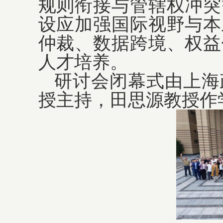
规则衔接与管辖权冲突
设应加强国际视野与本
仲裁、数据跨境、权益
人才培养。
研讨会闭幕式由上海
授主持，田思源教授作