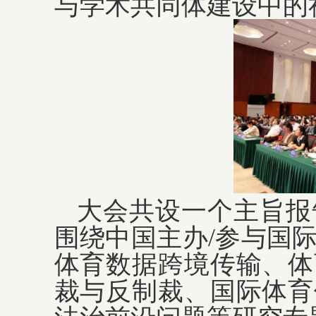
与学术共同体建设中的
大会共设一个主旨报
围绕中国主办
/
参与国
体育数据跨境传输、体
裁与反制裁、国际体育