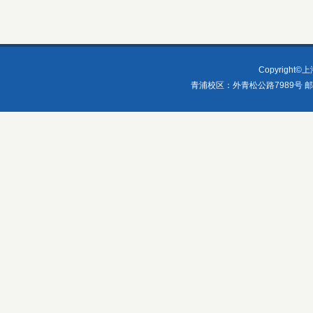
Copyright
青浦校区：外青松公路7989号 邮编