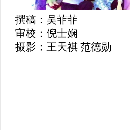
撰稿：吴菲菲
审校
：倪士娴
摄影：王天祺 范德勋