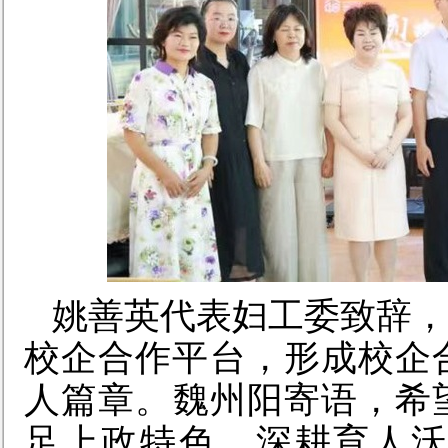
姚善英代表妇工委致辞，
校企
合作平台
，
形成
校企
人篇章
。
魏州阳寄语
，
希
足上政特色，深耕育人