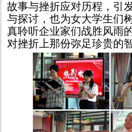
故事与挫折应对历程，引
与探讨，也
为女大学生们
真
聆听企业家们
战胜
风雨
对挫折
上那份弥足珍贵的