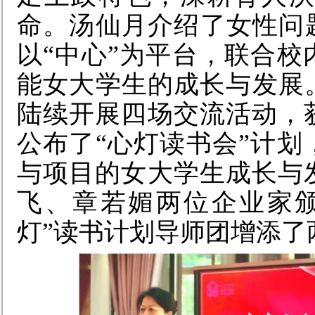
命。汤仙月
介绍了女性问
以
“
中心”
为平台，
联
合校
能女大学生的成长与发展
陆续开展四场交流活动，
公布
了
“心灯读书会”计划
与项目的女大学生成长
与
飞、章若媚两位企业家
灯”读书计划导师团
增添了