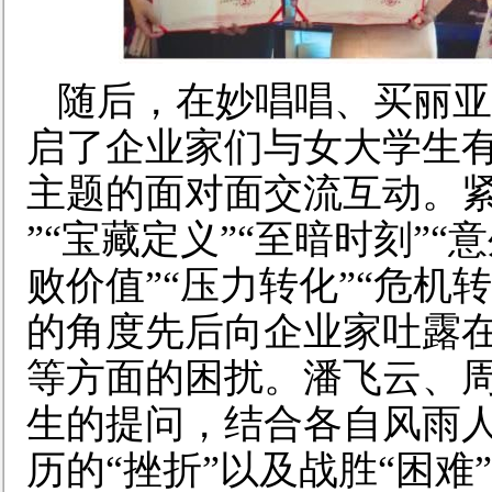
随后
，
在妙唱唱、买丽亚
启了
企业家们
与女大学生
主题的面对面交流互动。紧
”“宝藏定义”“至暗时刻”“
败价值”“压力转化”“危机转
的角度先后向企业家吐露
等方面的困扰。潘飞云、
生的提问，
结合
各自风雨
历
的
“
挫折”以及战胜
“
困难