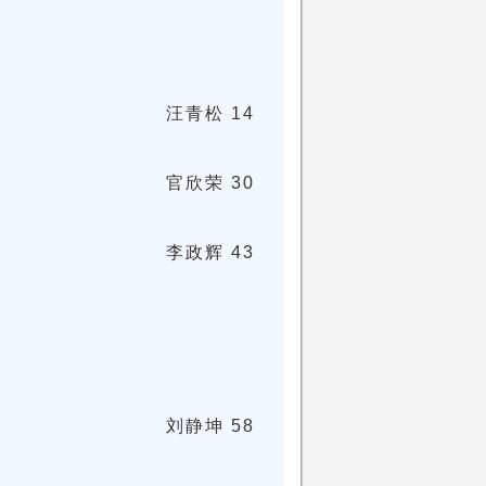
汪青松 14
官欣荣 30
李政辉 43
刘静坤 58