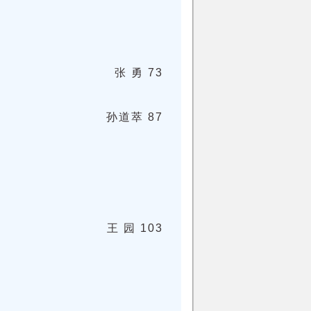
张 勇 73
孙道萃 87
王 园 103