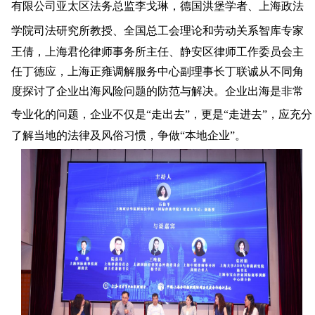
有限公司亚太区法务总监李戈琳，德国洪堡学者、上海政法
学院司法研究所教授、全
国
总工会理论和劳动关系智库专家
王倩，上海君伦律师事务所主任、静安区律师工作委员会主
任丁德应，上海正雍调解服务中心副理事长丁联诚从不同角
度探讨了企业出海风险问题的
防范与解决。
企业出海
是
非常
专业化
的问题
，
企业
不仅是
“
走
出去
”，更是“
走
进去
”，
应充分
了解
当地
的法律
及风俗
习惯，
争
做
“
本地企业
”
。