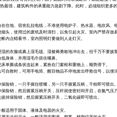
射热最强，建筑构件的承重能力急剧下降。此时，必须组织更多
自在住地、宿舍乱拉电线，不准使用电炉子、热水器、电吹风、
扔烟头，使用过的废纸及时清扫，以免引起火灾。室内严禁存放
蚊帐内点蜡看书，室内照明灯要做到人走灯灭。
浸湿的衣服或裹上湿毛毯、湿被褥勇敢地冲出去，但千万不要披
放低身体，并用湿毛巾捂住嘴鼻。
把床单撕成条状连起来，紧拴在门窗框和重物上，顺势滑下。
法可自救时，可用手电筒、醒目物品不停地发出呼救信号，以便
掉保险销，一只手握住喷嘴，另一只手握紧压柄，干粉即可喷出
拔掉保险销，然后握紧压柄开关，压杆就使密封间开启，在氨气压力
先拔掉保险销，然后握紧压柄开关，二氧化碳即可喷出。
一般适用于固体、液体及电器的火灾。
火器属于冷却灭火，一般适用于图书、档案、精密仪器的火灾。