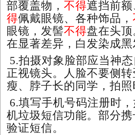
部覆盖物，
不得
遮挡前额
得
佩戴眼镜、各种饰品，
眼镜，发髻
不得
盘在头顶
在显著差异，白发染成黑
5.
拍摄对象脸部应当神态
正视镜头。人脸不要侧转
瘦、脖子长的同学，拍照
6.
填写手机号码注册时，
机垃圾短信功能。部分携
验证短信。