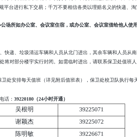
正规平台进行私下交易；千万不要相信各类以理赔名义的快递、
校办公场所如办公室、会议室住宿，或办公室、会议室借给他人使
工、快递、垃圾清运车辆和人员从北门进出，其余车辆和人员从南
卫处将对部分楼宇实行封闭。如需临时进出，请联系保卫处值班人
保卫处安排每天值班（详见附后值班表），保卫处校卫队执行每天
电话：
39220180（24小时开通）
吴根明
39225071
谢颖杰
39225072
陈明敏
39226671