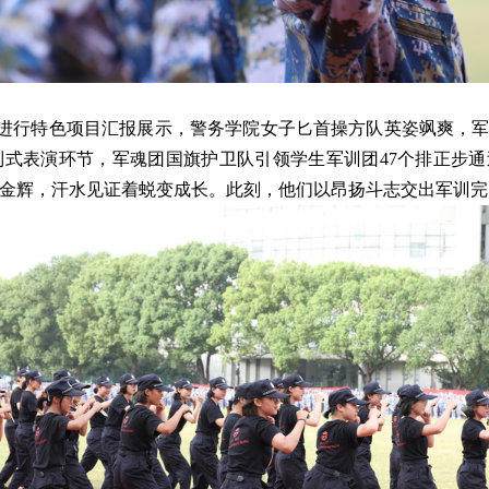
进行特色项目汇报展示，警务学院女子匕首操方队英姿飒爽，
列式表演环节，军魂团国旗护卫队引领学生军训团47个排正步
金辉，汗水见证着蜕变成长。此刻，他们以昂扬斗志交出军训完