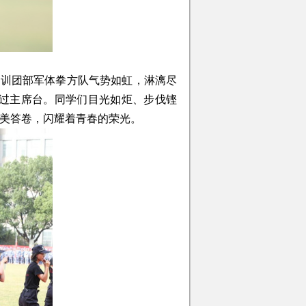
军训团部军体拳方队气势如虹，淋漓尽
通过主席台。同学们目光如炬、步伐铿
美答卷，闪耀着青春的荣光。