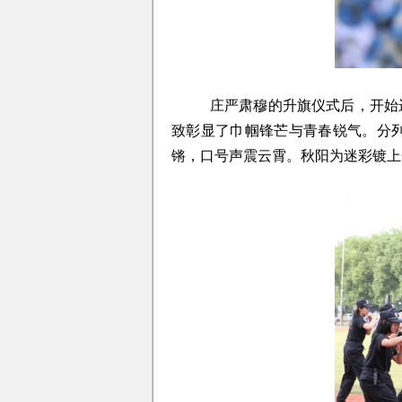
庄严肃穆的升旗仪式后，开始
致彰显了巾帼锋芒与青春锐气。分
锵，口号声震云霄。秋阳为迷彩镀上