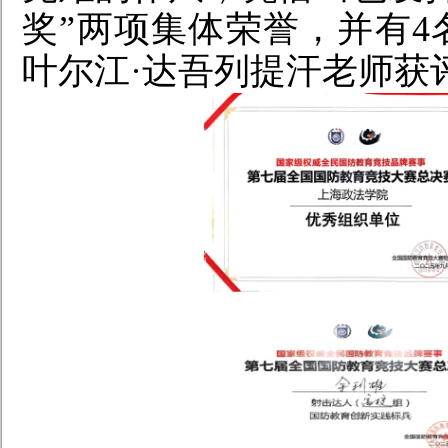
奖”两项集体荣誉，并有4
叶尔江·达吾列提汗老师获