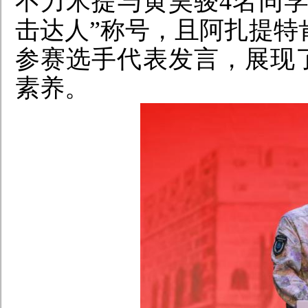
不力米提与黄昊骏4名同
击达人”称号，且阿扎提特
参赛选手代表发言，展现
素养。