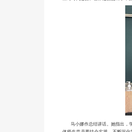
马小娜
作总结讲话
。她
指出
，
体师生党员
要
结合实践
，
不断深化