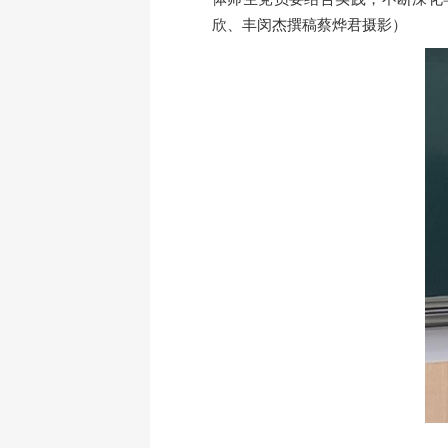
欣、
丰闵杰
撰稿
蔡烨君
摄影
）