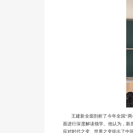
王建新全面剖析了
今年全国
“
两
面
进行深度
解读领学
。
他认为，
新
应对时代之变、世界之变
提出了
中