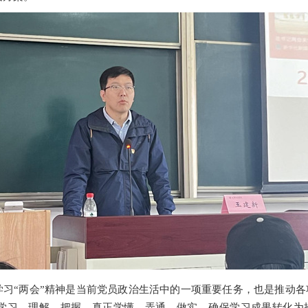
学习
“
两会
”
精神是当前党员政治生活中的一项重要任务，也是推动各
学习、理解、把握，真正学懂、弄通、做实
，
确保学习成果转化为