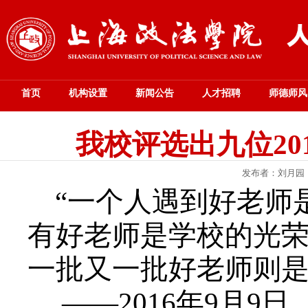
首页
机构设置
新闻公告
人才招聘
师德师风
我校评选出九位20
发布者：刘月园
“一个人遇到好老师
有好老师是学校的光
一批又一批好老师则是
——
2016
年
9
月
9
日