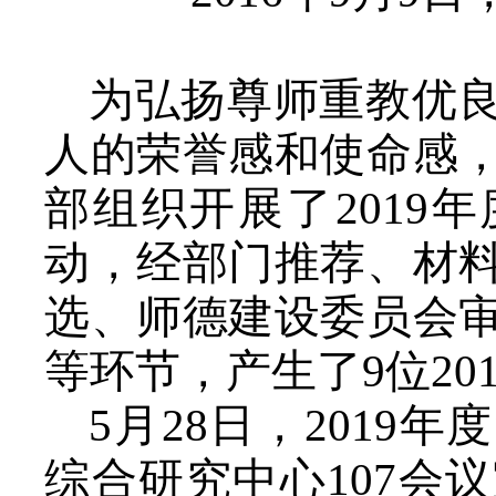
为弘扬尊师重教优
人的荣誉感和使命感
部组织开展了
2019
年
动，经部门推荐、材
选、师德建设委员会
等环节，产生了
9
位
20
5
月
28
日，
2019
年度
综合研究中心
107
会议