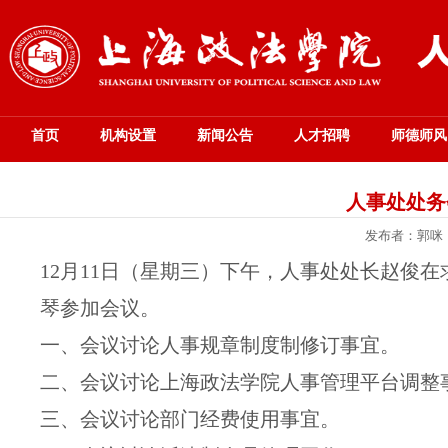
首页
机构设置
新闻公告
人才招聘
师德师风
人事处处务会
发布者：郭咪
12
月
11
日（星期
三
）下午，人事处处长赵俊在
琴参加会议。
一、会议讨论人事规章制度制修订事宜。
二、会议讨论上海政法学院人事管理平台调整
三、会议讨论部门经费使用事宜。