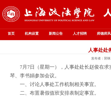
首页
机构设置
新闻公告
人才招聘
师德师风
人事处处务会
发布者：郭咪
7
月
7
日（星期
一
），人事处处长赵俊在求
琴、李书娟
参加会议。
一、
讨论人事处工作机制相关事宜。
二、布置暑假值班安排表制定事宜。