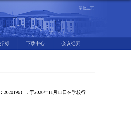
学校主页
招标
下载中心
会议纪要
：
2020196
），于
2020
年
11
月
11
日在学校行