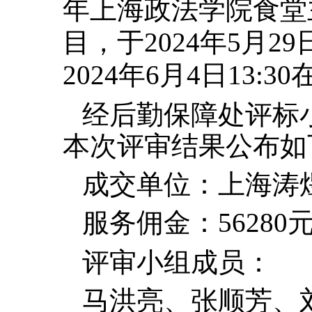
年上海政法学院食堂
目，于
2024
年
5
月
29
2024
年
6
月
4
日
13:30
经后勤保障处评标
本次评审结果公布如
成交单位：上海涛
服务佣金：
56280
评审小组成员：
马洪亮、张顺芳、