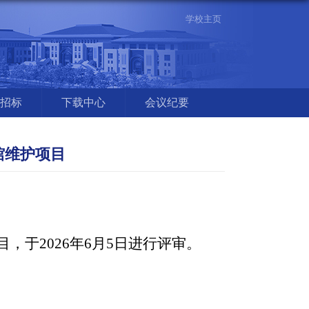
学校主页
招标
下载中心
会议纪要
馆维护项目
目，于
2026
年
6
月
5
日进行评审。