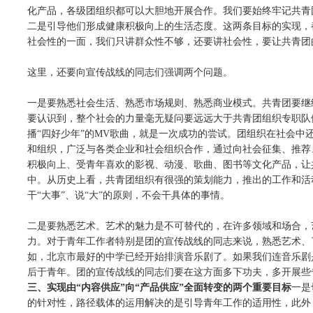
化产品，各级团组织都可以大胆地开展合作。我们要始终牢记共青
二是引导他们形成健康积极向上的生活态度。这两条目标的实现，
社会性的一面，我们只讲群众性不够，还要讲社会性，要让共青团
这里，还要向宣传战线的同志们强调两个问题。
一是要熟悉社会生活、熟悉市场规则、熟悉商业模式。共青团要继
要认识到，整个社会的力量毫无疑问要远远大于共青团组织专职队
播“四好少年”的MV歌曲，就是一次成功的尝试。团组织在社会
和组织，广泛与各类企业和社会组织合作，通过向社会征集、推荐
积极向上、受青年喜欢的影视、动漫、歌曲、图书等文化产品，让
中。从历史上看，共青团组织有很强的策划能力，推出的工作和活
干“大事”、说“大”的原则，不会干具体的事情。
二是要熟悉艺术。艺术的魅力是不可替代的，在许多领域和场合，
力。对于青年工作者特别是团的宣传战线的同志来说，熟悉艺术、
如，北京市最好的中学已经开始排演音乐剧了。如果我们连音乐剧
后于青年。团的宣传战线的同志们要在这方面多下功夫，多开展些
三、实现由“内容供应”向“产品供应”全面转变的两个重要目标
一是
的针对性，路径载体的运用解决的是引导青年工作的适用性，此外