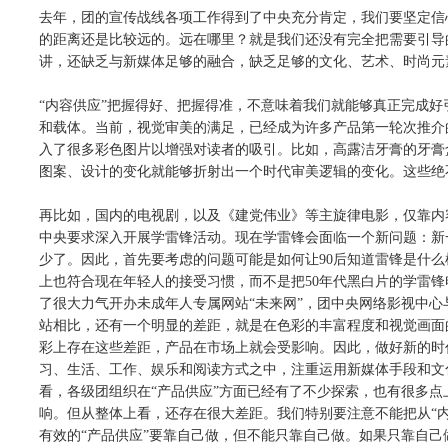
去年，团的宣传战线各项工作得到了中央充分肯定，我们要坚定信
的距离还是比较远的。远在哪里？就是我们还没有完全把需要引导
讲，还缺乏与新媒体足够的融合，缺乏足够的文化、艺术、时尚元
“内容供应”把握得好、把握得准，不意味着我们就能够真正完成
和载体。当前，视觉审美的满足，已经成为许多产品第一轮次推介
入了很多彩色图片以增强对读者的吸引。比如，高露洁牙膏的牙膏
图案、设计的变化就能够折射出一个时代审美逻辑的变化。这些绝
再比如，国内的电视剧，以及《建党伟业》等主旋律电影，仅靠内
中央要求深入开展学雷锋活动。现在学雷锋会面临一个新问题：新
少了。因此，首先要考虑的问题可能是如何让90后知道雷锋是什
上也符合现在年轻人的接受习惯，而不是把50年代黑白片的学雷
了很大力气开办未成年人专属网站“未来网”，团中央网络影视中心
站相比，还有一个明显的差距，就是在色彩的丰富程度和视觉画面
彩上存在这些差距，产品在市场上就会受影响。因此，做好新的时
习、生活、工作、娱乐和阅读方式之中，注重运用新媒体手段和文化
看，各级团组织在“产品供应”方面已经有了不少探索，也有很多
响。但从整体上看，还存在很大差距。我们特别要注意不能把从“内
有效的“产品供应”要靠自己做，但不能只靠自己做。如果只靠自己