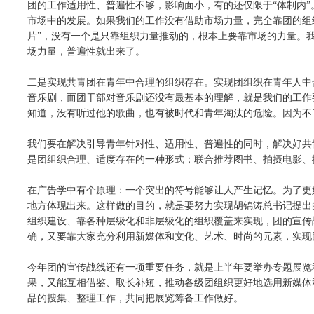
团的工作适用性、普遍性不够，影响面小，有的还仅限于“体制内”。
市场中的发展。如果我们的工作没有借助市场力量，完全靠团的组
片”，没有一个是只靠组织力量推动的，根本上要靠市场的力量。
场力量，普遍性就出来了。
二是实现共青团在青年中合理的组织存在。实现团组织在青年人中
音乐剧，而团干部对音乐剧还没有最基本的理解，就是我们的工作
知道，没有听过他的歌曲，也有被时代和青年淘汰的危险。因为不
我们要在解决引导青年针对性、适用性、普遍性的同时，解决好共
是团组织合理、适度存在的一种形式；联合推荐图书、拍摄电影、
在广告学中有个原理：一个突出的符号能够让人产生记忆。为了更
地方体现出来。这样做的目的，就是要努力实现胡锦涛总书记提出的
组织建设、靠各种层级化和非层级化的组织覆盖来实现，团的宣传
确，又要靠大家充分利用新媒体和文化、艺术、时尚的元素，实现
今年团的宣传战线还有一项重要任务，就是上半年要举办专题展览
果，又能互相借鉴、取长补短，推动各级团组织更好地选用新媒体
品的搜集、整理工作，共同把展览筹备工作做好。