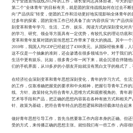
关于全团宣传战线2012年的工作，请长奎同志具体部署。今天的
第二个“全体青年”的目标有关，就是团的宣传战线如何在过去不断
向“产品供应”转变，使团的工作和活动更好地实现影响全体青年的
过多年的探索，团的宣传工作已经具备了由“内容供应”向“产品供
刻变革和青年学习、生活、工作、娱乐、阅读方式的深刻变化对共
的学习、研究、领会等方面具有一定优势，有较扎实的理论功底和
变革和青年发展对团的宣传思想工作带来了很大的挑战。其中一个
2010年，我国人均GDP已经超过了4300美元。从国际经验来看
这不仅是一个抽象的准则，还会渗透在很多领域当中。对于我们的
生活中更有娱乐。比如，很多青少年一闲下来，就会沉浸在伴随他
们的手机界面，从10多岁的小朋友开始就没有黑白文字的格式了
在经济社会深刻变革和青年思想深刻变化，青年的学习方式、生活
的工作，仅靠准确把握党的要求和中央精神，把握引导青年工作的
线、方针、政策转化为符合青年人思维方式和观察视角的、青年易
艺术等手段和产品，把正确的思想内容装在各种有效方式和相关产
针、政策为基础，把符合青年特点的思想逻辑和路径载体结合起来，
做好青年思想引导工作，首先当然要靠工作内容本身的正确。但还
受的方式，来传播正确的思想主张。就怕我们有一些工作，内容很