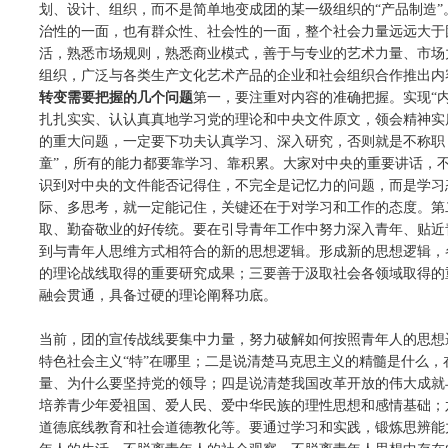
划、设计、组织，而不是简单地变成团的某一级组织的“产品制造
治性的一面，也有群众性、社会性的一面，整个社会力量远远大于
活，熟悉市场规则，熟悉商业模式，善于与专业的艺术力量、市场
组织，广泛与各类生产文化艺术产品的企业和社会组织合作推出内
转变需要把握的几个问题
第一，要注重对内容的准确把握。实现“
扎扎实实、认认真真地学习党的理论和中央文件原文，领会精神实
的重大问题，一定要下功夫认真学习、深入研究，否则就是不称职
童”，所有的能力都要靠学习、靠积累。大家对中央的重要讲话，
识到对中央的文件能否记得住，不完全是记忆力的问题，而是学习
际、多思考，就一定能记住，关键还在于对学习和工作的态度。第
取、勤奋敬业的好传统。要在引导青年工作中努力深入青年、贴近
到与青年人思维方式相符合的新的思想逻辑。形成新的思想逻辑，
的理论战线取得的重要研究成果；三要善于汲取社会各领域取得的
融会贯通，具备过硬的理论阐释功底。
当前，团的宣传战线要集中力量，努力破解如何按照青年人的思想
特色社会主义“特”在哪里；二是说清楚马克思主义的精髓是什么
量、为什么要坚持党的领导；四是说清楚我国改革开放的伟大成就
培养青少年爱祖国、爱人民、爱中华民族的理性思想和感情基础；
道德底线教育和社会道德教化等。要通过学习和实践，锻炼思辨能