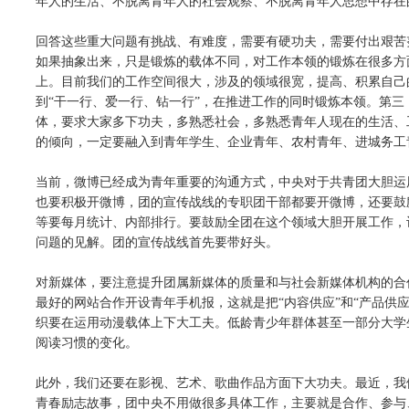
年人的生活、不脱离青年人的社会观察、不脱离青年人思想中存在
回答这些重大问题有挑战、有难度，需要有硬功夫，需要付出艰苦
如果抽象出来，只是锻炼的载体不同，对工作本领的锻炼在很多方
上。目前我们的工作空间很大，涉及的领域很宽，提高、积累自己
到“干一行、爱一行、钻一行”，在推进工作的同时锻炼本领。第
体，要求大家多下功夫，多熟悉社会，多熟悉青年人现在的生活、
的倾向，一定要融入到青年学生、企业青年、农村青年、进城务工
当前，微博已经成为青年重要的沟通方式，中央对于共青团大胆运
也要积极开微博，团的宣传战线的专职团干部都要开微博，还要鼓
等要每月统计、内部排行。要鼓励全团在这个领域大胆开展工作，
问题的见解。团的宣传战线首先要带好头。
对新媒体，要注意提升团属新媒体的质量和与社会新媒体机构的合
最好的网站合作开设青年手机报，这就是把“内容供应”和“产品供
织要在运用动漫载体上下大工夫。低龄青少年群体甚至一部分大学
阅读习惯的变化。
此外，我们还要在影视、艺术、歌曲作品方面下大功夫。最近，我
青春励志故事，团中央不用做很多具体工作，主要就是合作、参与