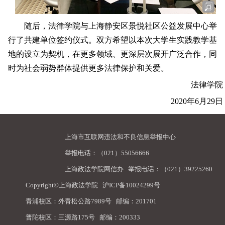
随后，法律学院与上海静安区景悦社区公益发展中心举
行了共建单位签约仪式。双方希望以本次大学生实践教学基
地的设立为契机，在更多领域、更深层次展开广泛合作，同
时为社会弱势群体提供更多法律保护和关爱。
法律学院
2020
年
6
月
29
日
上海市互联网违法和不良信息举报中心
举报电话：（021）55056666
上海政法学院网信办
举报电话：（021）39225260
Copyright©上海政法学院
沪ICP备10024299号
青浦校区：外青松公路7989号 邮编：201701
普陀校区：三源路175号 邮编：200333