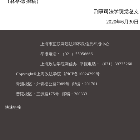
（林令德 撰稿）
刑事司法学院党总支
2020年6月30日
上海市互联网违法和不良信息举报中心
举报电话：（021）55056666
上海政法学院网信办
举报电话：（021）39225260
Copyright©上海政法学院
沪ICP备10024299号
青浦校区：外青松公路7989号 邮编：201701
普陀校区：三源路175号 邮编：200333
快速链接