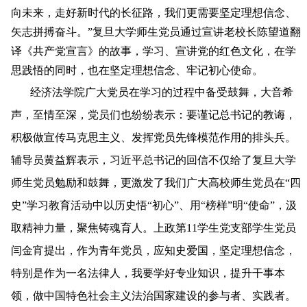
向未来，走好新时代的长征路，我们更需要坚定理想信念、
矢志拼搏奋斗。”复旦大学师生党员通过宣讲老校长陈望道翻
译《共产党宣言》的故事，学习、宣讲党的红色文化，在学
思践悟的同时，也在坚定理想信念、牢记初心使命。
经济法学院广大党员在学习的过程中备受鼓舞，大音希
声，至情至深，党员们也纷纷表示：要谨记总书记的教诲，
积极做宣传马克思主义、发挥党员先锋模范作用的排头兵。
辅导员黄益辉表示，习近平总书记的回信不仅给了复旦大学
师生党员勉励和鼓舞，更激发了我们广大高校师生党员在“四
史”学习教育活动中以历史悟“初心”、用“榜样”明“使命”，汲
取精神力量，聚焦铸魂育人。上政第
11
学生党支部学生党员
闫金宵提出，作为青年党员，应知史爱国，坚定理想信念，
特别是作为一名法律人，我要学好专业知识，提升干事本
领，做中国特色社会主义法治国家建设的参与者、实践者。