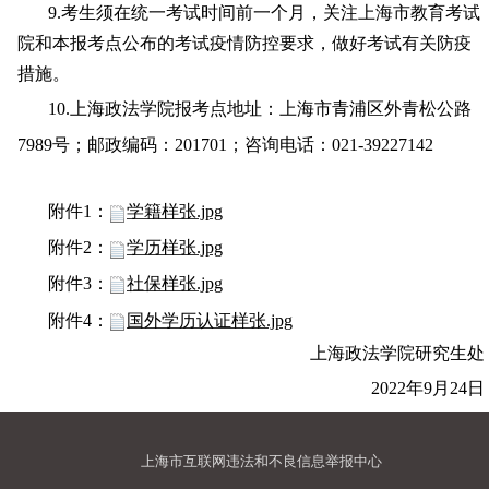
9.
考生须在统一考试时间前一个月，关注上海市教育考试
院和本报考点公布的考试疫情防控要求，做好考试有关防疫
措施。
10.上海政法学院
报考点地址：上海市青浦区外青松公路
7989号
；
邮政编码：
201701；咨询电话
：
021-39227142
附件
1：
学籍样张.jpg
附件2：
学历样张.jpg
附件
3
：
社保样张.jpg
附件
4
：
国外学历认证样张.jpg
上海政法学院
研究生
处
202
2
年
9月2
4
日
上海市互联网违法和不良信息举报中心