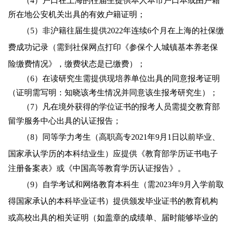
（
4）户口在上海的往届生提供本人本市户口本或由户籍
所在地公安机关出具的有效户籍证明；
（
5）非沪籍往届生提供202
2
年连续
6个月在上海的社保缴
费成功记录（需到社保网点打印《参保个人城镇基本养老保
险缴费情况》，缴费状态是已缴费）；
（
6）在读研究生需提供现培养单位出具的同意报考证明
（证明需写明：知晓该考生情况并同意该生报考研究生）；
（
7）凡在境外获得的学位证书的报考人员需提交教育部
留学服务中心出具的认证报告；
（
8）同等学力考生（高职高专202
1
年
9月1日以前毕业、
国家承认学历的本科结业生）
应
提供《教育部学历证书电子
注册备案表》或《中国高等教育学历认证报告》
。
（
9）自学考试和网络教育本科生（需202
3
年
9月入学前取
得国家承认的本科毕业证书）提供颁发毕业证书的教育机构
或高校出具的相关证明（如盖章的成绩单、届时能够毕业的