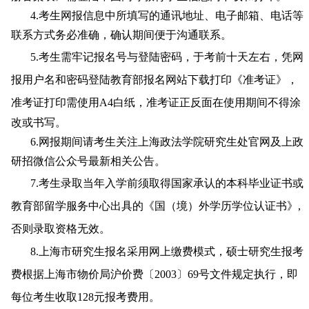
4.
考生网报信息中所填写的通讯地址、电子邮箱、电话等
联系方式务必准确，确认期间便于沟通联系。
5.
考生需牢记报名号与登陆密码，
于考前十天左右
，凭网
报用户名和密码登陆教育部报名网站下载打印《准考证》，
准考证打印需使用
A4
白
纸，准考证正反面
在使用
期间不得涂
改
或书写
。
6.
网报期间请考生关注
上海政法学院
研究生
处官网及上政
研招微信公众号
最新相关公告。
7.
考生录取当年入学前须取得国家承认的本科毕业证书或
教育部留学服务中心出具的《国（境）外学历学位认证书》
,
否则录取资格无效。
8.
上海市研究生报名采用网上缴费模式，硕士研究生报考
费根据上海市物价局沪价费〔
2003〕69号文件规定执行，即
每位考生收取128元报考费用。